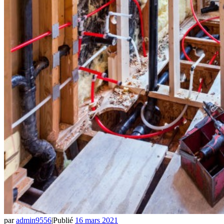
par
admin9556
|
Publié
16 mars 2021