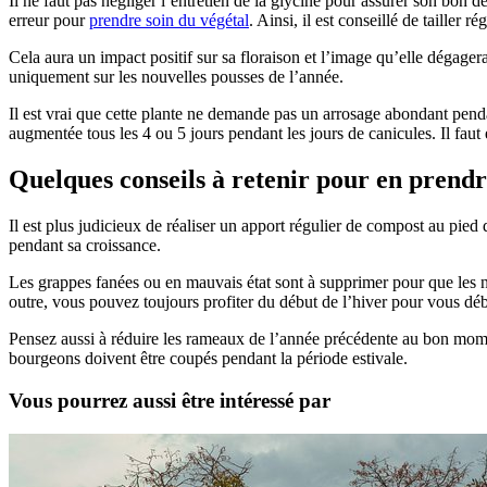
Il ne faut pas négliger l’entretien de la glycine pour assurer son bon 
erreur pour
prendre soin du végétal
. Ainsi, il est conseillé de tailler r
Cela aura un impact positif sur sa floraison et l’image qu’elle dégagera à
uniquement sur les nouvelles pousses de l’année.
Il est vrai que cette plante ne demande pas un arrosage abondant penda
augmentée tous les 4 ou 5 jours pendant les jours de canicules. Il faut 
Quelques conseils à retenir pour en prendr
Il est plus judicieux de réaliser un apport régulier de compost au pied 
pendant sa croissance.
Les grappes fanées ou en mauvais état sont à supprimer pour que les no
outre, vous pouvez toujours profiter du début de l’hiver pour vous déb
Pensez aussi à réduire les rameaux de l’année précédente au bon mome
bourgeons doivent être coupés pendant la période estivale.
Vous pourrez aussi être intéressé par