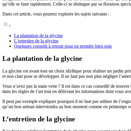
qu’elle se fane rapidement. Celle-ci se distingue par sa floraison spect
Dans cet article, vous pourrez explorer les sujets suivants :
La plantation de la glycine
L’entretien de la glycine
Quelques conseils à retenir pour en prendre bien soin
La plantation de la glycine
La glycine est avant tout un choix idyllique pour réaliser un jardin pri
et non clair pour se développer. Il ne faut pas non plus négliger l’am
Vous n’avez pas la main verte ? Il est dans ce cas conseillé de trouve
dans les règles de l’art tout en délivrant les informations dont vous av
Il peut par exemple expliquer pourquoi il ne faut pas utiliser de l’eng
qu’un bon artisan interviendra au bon moment comme en printemps o
L’entretien de la glycine