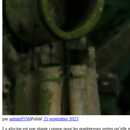
par
admin9556
|
Publié
21 septembre 2023
La glycine est une plante connue pour les nombreuses vertus qu’elle poss