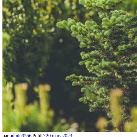
par
admin9556
|
Publié
20 mars 2023