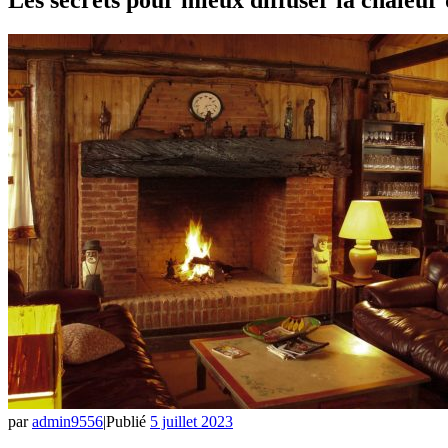
par
admin9556
|
Publié
5 juillet 2023