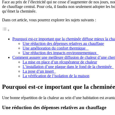
Face au prix de l’électricité qui ne cesse d’augmenter de nos jours, nom
de chauffage central. Pour cela, il faudra non seulement adopter les bo
qu’émet la cheminée.
Dans cet article, vous pourrez explorer les sujets suivants :
Pourquoi est-ce important que la cheminée diffuse mieux la cha
Une réduction des dépenses relatives au chauffage
Une amélioration du confort thermique
Une réduction des impacts environnementaux
Comment assurer une meilleure diffusion de chaleur d’une ch
La mise en place d’un récupérateur de chaleur
L’installation d’une plaque dans le fond de la cheminée
La pose d’un insert
La vérification de l’isolation de la maison
Pourquoi est-ce important que la cheminée 
Une bonne répartition de la chaleur au sein d’une habitation est avantag
Une réduction des dépenses relatives au chauffage