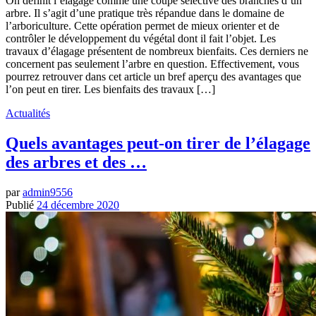
On définit l’élagage comme une coupe sélective des branches d’un
arbre. Il s’agit d’une pratique très répandue dans le domaine de
l’arboriculture. Cette opération permet de mieux orienter et de
contrôler le développement du végétal dont il fait l’objet. Les
travaux d’élagage présentent de nombreux bienfaits. Ces derniers ne
concernent pas seulement l’arbre en question. Effectivement, vous
pourrez retrouver dans cet article un bref aperçu des avantages que
l’on peut en tirer. Les bienfaits des travaux […]
Actualités
Quels avantages peut-on tirer de l’élagage
des arbres et des …
par
admin9556
Publié
24 décembre 2020