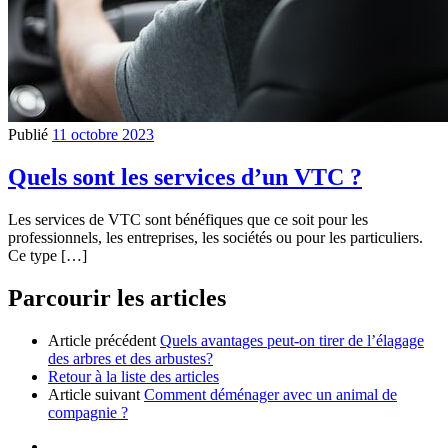
Publié
11 octobre 2023
Quels sont les services d’un VTC ?
Les services de VTC sont bénéfiques que ce soit pour les
professionnels, les entreprises, les sociétés ou pour les particuliers.
Ce type […]
Parcourir les articles
Article précédent
Quels avantages peut-on tirer de l’élagage
des arbres et des arbustes?
Retour à la liste des articles
Article suivant
Comment déménager avec un animal de
compagnie ?