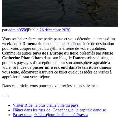
par
admin9556
|
Publié
26 décembre 2020
Vous souhaitez faire une petite pause et vous détendre le temps d’un
week-end ?
Danemark
constitue une excellente idée de destination
pour vous couper un peu du rythme effréné de votre quotidien.
Comme les autres
pays de l’Europe du nord
présentés par
Marie
Catherine Phanekham
dans son blog, le
Danemark
se distingue
pour ses paysages d’exception et pour son atmosphère agréable à
vivre. Si l’idée de
passer un week-end dans le territoire danois
vous tente, découvrez à travers ce billet quelques idées de visites à
apprécier durant votre séjour.
Dans cet article, vous pourrez explorer les sujets suivants :
Visiter Ribe, la plus vieille ville du pays
Flâner dans les rues de Copenhague, la capitale danoise
Passer un agréable séjour de détente à Præstø