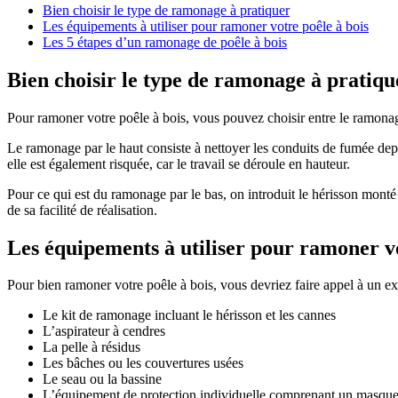
Bien choisir le type de ramonage à pratiquer
Les équipements à utiliser pour ramoner votre poêle à bois
Les 5 étapes d’un ramonage de poêle à bois
Bien choisir le type de ramonage à pratiqu
Pour ramoner votre poêle à bois, vous pouvez choisir entre le ramonag
Le ramonage par le haut consiste à nettoyer les conduits de fumée depui
elle est également risquée, car le travail se déroule en hauteur.
Pour ce qui est du ramonage par le bas, on introduit le hérisson monté 
de sa facilité de réalisation.
Les équipements à utiliser pour ramoner vo
Pour bien ramoner votre poêle à bois, vous devriez faire appel à un 
Le kit de ramonage incluant le hérisson et les cannes
L’aspirateur à cendres
La pelle à résidus
Les bâches ou les couvertures usées
Le seau ou la bassine
L’équipement de protection individuelle comprenant un masque, 