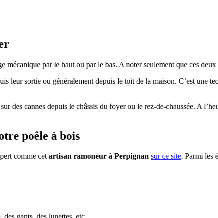
er
e mécanique par le haut ou par le bas. A noter seulement que ces deux t
s leur sortie ou généralement depuis le toit de la maison. C’est une tech
sur des cannes depuis le châssis du foyer ou le rez-de-chaussée. A l’heu
tre poêle à bois
expert comme cet
artisan ramoneur à Perpignan
sur ce site
. Parmi les 
des gants, des lunettes, etc