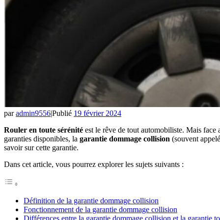
par
admin9556
|
Publié
19 février 2024
Rouler en toute sérénité
est le rêve de tout automobiliste. Mais face a
garanties disponibles, la
garantie dommage collision
(souvent appel
savoir sur cette garantie.
Dans cet article, vous pourrez explorer les sujets suivants :
Définition de la garantie dommage collision
Fonctionnement de la garantie dommage collision
Différences entre la garantie dommage collision et la garantie t