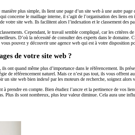
 manière plus simple, ils lient une page d’un site web à une autre page d
qui concerne le maillage interne, il s’agit de l’organisation des liens en in
e votre site web. Ils facilitent alors l’indexation et le classement des pa
eurs classements. Cependant, le travail semble compliqué, car les critère
s meilleurs. D’où la nécessité de consulter des experts dans le domaine. 
, vous pouvez y découvrir une agence web qui est à votre disposition po
ages de votre site web ?
 ils ont quand même plus d’importance dans le référencement. Ils présente
égie de référencement naturel. Mais ce n’est pas tout, ils vous offrent au
oir un site web bien indexé par les moteurs de recherche, soignez alors v
nt à prendre en compte. Bien étudiez l’ancre et la pertinence de vos lie
as. Plus ils sont nombreux, plus leur valeur diminue. Cela aura une influ