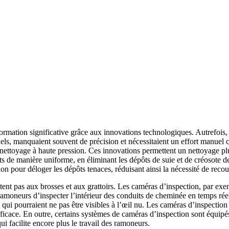
rmation significative grâce aux innovations technologiques. Autrefois, l
nels, manquaient souvent de précision et nécessitaient un effort manuel
 nettoyage à haute pression. Ces innovations permettent un nettoyage pl
ts de manière uniforme, en éliminant les dépôts de suie et de créosote de
on pour déloger les dépôts tenaces, réduisant ainsi la nécessité de recou
tent pas aux brosses et aux grattoirs. Les caméras d’inspection, par ex
ramoneurs d’inspecter l’intérieur des conduits de cheminée en temps rée
ls qui pourraient ne pas être visibles à l’œil nu. Les caméras d’inspectio
ficace. En outre, certains systèmes de caméras d’inspection sont équipés
ui facilite encore plus le travail des ramoneurs.