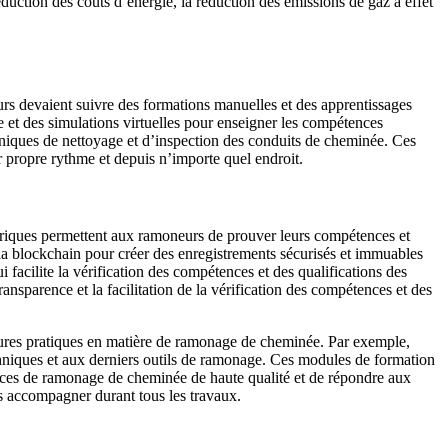
ction des coûts d’énergie, la réduction des émissions de gaz à effet
rs devaient suivre des formations manuelles et des apprentissages
et des simulations virtuelles pour enseigner les compétences
chniques de nettoyage et d’inspection des conduits de cheminée. Ces
r propre rythme et depuis n’importe quel endroit.
ériques permettent aux ramoneurs de prouver leurs compétences et
e la blockchain pour créer des enregistrements sécurisés et immuables
 facilite la vérification des compétences et des qualifications des
nsparence et la facilitation de la vérification des compétences et des
lleures pratiques en matière de ramonage de cheminée. Par exemple,
chniques et aux derniers outils de ramonage. Ces modules de formation
vices de ramonage de cheminée de haute qualité et de répondre aux
 accompagner durant tous les travaux.