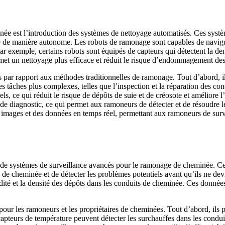
 est l’introduction des systèmes de nettoyage automatisés. Ces systèmes
e de manière autonome. Les robots de ramonage sont capables de navigue
r exemple, certains robots sont équipés de capteurs qui détectent la den
rmet un nettoyage plus efficace et réduit le risque d’endommagement des
ar rapport aux méthodes traditionnelles de ramonage. Tout d’abord, ils 
 tâches plus complexes, telles que l’inspection et la réparation des con
ls, ce qui réduit le risque de dépôts de suie et de créosote et améliore 
 de diagnostic, ce qui permet aux ramoneurs de détecter et de résoudre 
images et des données en temps réel, permettant aux ramoneurs de surveil
e systèmes de surveillance avancés pour le ramonage de cheminée. Ces
s de cheminée et de détecter les problèmes potentiels avant qu’ils ne d
idité et la densité des dépôts dans les conduits de cheminée. Ces donnée
ur les ramoneurs et les propriétaires de cheminées. Tout d’abord, ils p
es capteurs de température peuvent détecter les surchauffes dans les con