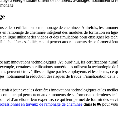
age à énergie solaire offrent de nombreux avantages, notamment la rédu
ramonage.
ge
s et les certifications en ramonage de cheminée. Autrefois, les ramoneu
ns en ramonage de cheminée intègrent des modules de formation en ligne 
s en ligne utilisent des vidéos et des simulations pour enseigner les te
ilité et l’accessibilité, ce qui permet aux ramoneurs de se former à leu
e aux innovations technologiques. Aujourd’hui, les certifications num
r exemple, certaines certifications numériques utilisent la technologie d
 peuvent être vérifiés en ligne par les employeurs et les clients, ce qui
, notamment la réduction des risques de fraude, l’amélioration de la tra
e tenir à jour avec les dernières innovations technologiques et les mei
on continue qui permettent aux ramoneurs de se former aux dernières te
ur et d’améliorer leur expertise, ce qui leur permet de fournir des ser
rofessionnel en travaux de ramonage de cheminée
dans le 06
pour vous