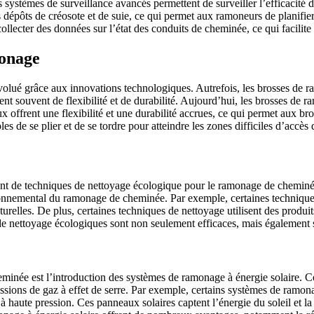
systèmes de surveillance avancés permettent de surveiller l’efficacité 
 dépôts de créosote et de suie, ce qui permet aux ramoneurs de planifier
llecter des données sur l’état des conduits de cheminée, ce qui facilite l
monage
lué grâce aux innovations technologiques. Autrefois, les brosses de ram
nt souvent de flexibilité et de durabilité. Aujourd’hui, les brosses de r
x offrent une flexibilité et une durabilité accrues, ce qui permet aux 
es de se plier et de se tordre pour atteindre les zones difficiles d’accè
t de techniques de nettoyage écologique pour le ramonage de cheminée.
nnemental du ramonage de cheminée. Par exemple, certaines techniques de
relles. De plus, certaines techniques de nettoyage utilisent des produit
s de nettoyage écologiques sont non seulement efficaces, mais également
ée est l’introduction des systèmes de ramonage à énergie solaire. Ces s
ions de gaz à effet de serre. Par exemple, certains systèmes de ramonag
à haute pression. Ces panneaux solaires captent l’énergie du soleil et la