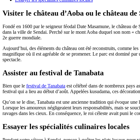
Visiter le château d’Aoba ou le château de
Fondé en 1600 par le seigneur féodal Date Masamune, le château de Sen
dans la ville de Sendai. Perché sur le mont Aoba duquel son nom « chât
2e guerre mondiale.
Aujourd’hui, des éléments du château ont été reconstruits, comme les f
magnifique où il est agréable de se promener. Le parc est dominé par 
spectacle.
Assister au festival de Tanabata
Bien que le
festival de Tanabata
est célébré dans de nombreux pays asia
festival qui a lieu au début d’août. Appelées kusudama, ces décoration
Qu’on se le dise, Tanabata est une ancienne tradition qui évoque une lé
Lorsque les amoureux négligeaient leurs responsabilités, mais se souci
ravages dans les cieux. En conséquence, le roi céleste avait puni le cou
Essayer les spécialités culinaires locales
Pendant votre séjour à Sendai, pensez à goûter les plats locaux pour vi