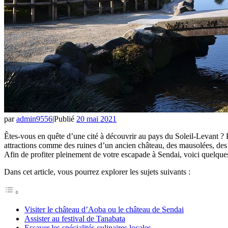
par
admin9556
|
Publié
20 mai 2021
Êtes-vous en quête d’une cité à découvrir au pays du Soleil-Levant ? P
attractions comme des ruines d’un ancien château, des mausolées, des g
Afin de profiter pleinement de votre escapade à Sendai, voici quelqu
Dans cet article, vous pourrez explorer les sujets suivants :
Visiter le château d’Aoba ou le château de Sendai
Assister au festival de Tanabata
Essayer les spécialités culinaires locales