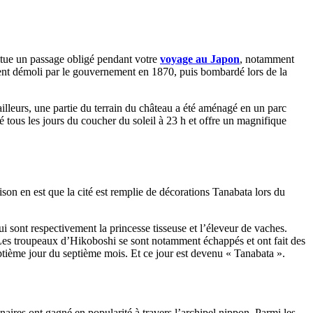
titue un passage obligé pendant votre
voyage au Japon
, notamment
ement démoli par le gouvernement en 1870, puis bombardé lors de la
ailleurs, une partie du terrain du château a été aménagé en un parc
tous les jours du coucher du soleil à 23 h et offre un magnifique
ison en est que la cité est remplie de décorations Tanabata lors du
i sont respectivement la princesse tisseuse et l’éleveur de vaches.
. Les troupeaux d’Hikoboshi se sont notamment échappés et ont fait des
 septième jour du septième mois. Et ce jour est devenu « Tanabata ».
inaires ont gagné en popularité à travers l’archipel nippon. Parmi les