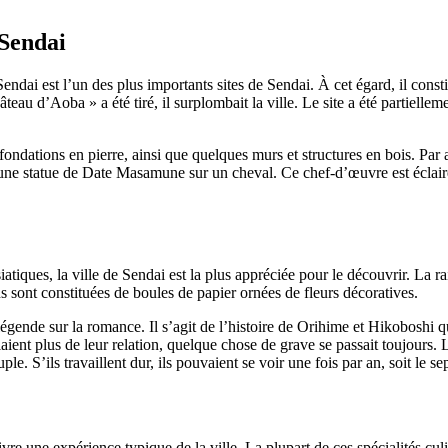
 Sendai
dai est l’un des plus importants sites de Sendai. À cet égard, il cons
eau d’Aoba » a été tiré, il surplombait la ville. Le site a été partiell
ondations en pierre, ainsi que quelques murs et structures en bois. Par 
une statue de Date Masamune sur un cheval. Ce chef-d’œuvre est éclairé 
tiques, la ville de Sendai est la plus appréciée pour le découvrir. La ra
s sont constituées de boules de papier ornées de fleurs décoratives.
gende sur la romance. Il s’agit de l’histoire de Orihime et Hikoboshi qu
aient plus de leur relation, quelque chose de grave se passait toujours
ple. S’ils travaillent dur, ils pouvaient se voir une fois par an, soit le
vre une expérience typique de la ville. La plupart de ces spécialités cul