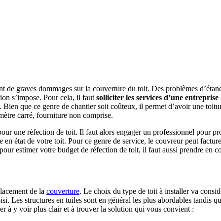
ent de graves dommages sur la couverture du toit. Des problèmes d’étanc
tion s’impose. Pour cela, il faut
solliciter les services d’une entrepris
ien que ce genre de chantier soit coûteux, il permet d’avoir une toiture s
ètre carré, fourniture non comprise.
ur une réfection de toit. Il faut alors engager un professionnel pour prof
e en état de votre toit. Pour ce genre de service, le couvreur peut facturer
ur estimer votre budget de réfection de toit, il faut aussi prendre en co
placement de la
couverture
. Le choix du type de toit à installer va con
i. Les structures en tuiles sont en général les plus abordables tandis qu
r à y voir plus clair et à trouver la solution qui vous convient :