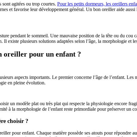
s sont agitées ou trop courtes.
Pour les petits dormeurs, les oreillers enf
urnes et favorise leur développement général. Un bon oreiller aide aussi l
osture pendant le sommeil. Une mauvaise position de la tête ou du cou ca
on. Il existe plusieurs solutions adaptées selon l’âge, la morphologie et 
 oreiller pour un enfant ?
 plusieurs aspects importants. Le premier concerne l’âge de l’enfant. Les n
ogie en pleine évolution.
 choisir un modèle plat ou très plat qui respecte la physiologie encore frag
mité à la morphologie de l’enfant reste primordiale pour préserver un c
re choisir ?
oreiller pour enfant. Chaque matière possède ses atouts pour répondre a