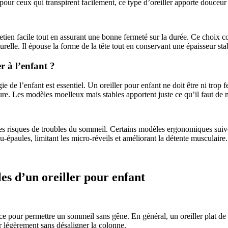
éal pour ceux qui transpirent facilement, ce type d’oreiller apporte douce
etien facile tout en assurant une bonne fermeté sur la durée. Ce choix co
aturelle. Il épouse la forme de la tête tout en conservant une épaisseur st
r à l’enfant ?
ie de l’enfant est essentiel. Un oreiller pour enfant ne doit être ni trop
re. Les modèles moelleux mais stables apportent juste ce qu’il faut de m
es risques de troubles du sommeil. Certains modèles ergonomiques suiven
u-épaules, limitant les micro-réveils et améliorant la détente musculaire.
ales d’un oreiller pour enfant
rence pour permettre un sommeil sans gêne. En général, un oreiller plat 
er légèrement sans désaligner la colonne.