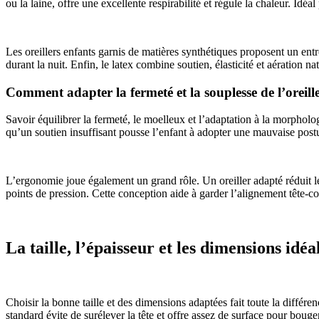
ou la laine, offre une excellente respirabilité et régule la chaleur. Id
Les oreillers enfants garnis de matières synthétiques proposent un entr
durant la nuit. Enfin, le latex combine soutien, élasticité et aération n
Comment adapter la fermeté et la souplesse de l’oreille
Savoir équilibrer la fermeté, le moelleux et l’adaptation à la morpholog
qu’un soutien insuffisant pousse l’enfant à adopter une mauvaise postu
L’ergonomie joue également un grand rôle. Un oreiller adapté réduit l
points de pression. Cette conception aide à garder l’alignement tête-co
La taille, l’épaisseur et les dimensions idé
Choisir la bonne taille et des dimensions adaptées fait toute la diffé
standard évite de surélever la tête et offre assez de surface pour boug