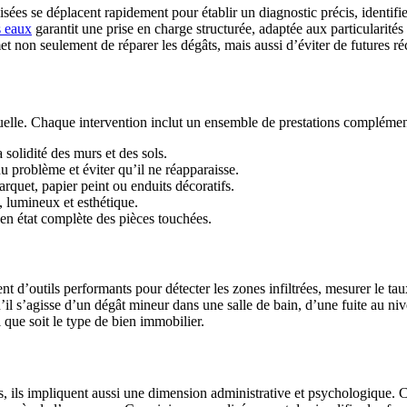
ées se déplacent rapidement pour établir un diagnostic précis, identifier
s eaux
garantit une prise en charge structurée, adaptée aux particularit
et non seulement de réparer les dégâts, mais aussi d’éviter de futures ré
elle. Chaque intervention inclut un ensemble de prestations complémenta
a solidité des murs et des sols.
du problème et éviter qu’il ne réapparaisse.
arquet, papier peint ou enduits décoratifs.
, lumineux et esthétique.
 en état complète des pièces touchées.
t d’outils performants pour détecter les zones infiltrées, mesurer le ta
il s’agisse d’un dégât mineur dans une salle de bain, d’une fuite au niv
l que soit le type de bien immobilier.
s, ils impliquent aussi une dimension administrative et psychologique. C