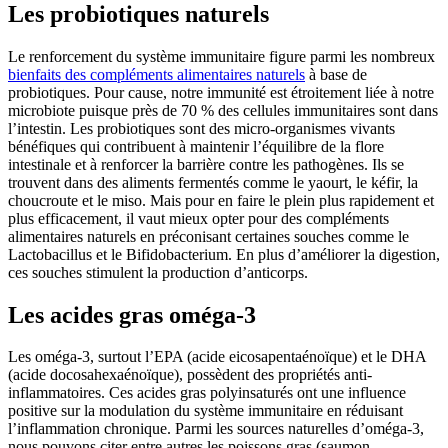
Les probiotiques naturels
Le renforcement du système immunitaire figure parmi les nombreux
bienfaits des compléments alimentaires naturels
à base de
probiotiques. Pour cause, notre immunité est étroitement liée à notre
microbiote puisque près de 70 % des cellules immunitaires sont dans
l’intestin. Les probiotiques sont des micro-organismes vivants
bénéfiques qui contribuent à maintenir l’équilibre de la flore
intestinale et à renforcer la barrière contre les pathogènes. Ils se
trouvent dans des aliments fermentés comme le yaourt, le kéfir, la
choucroute et le miso. Mais pour en faire le plein plus rapidement et
plus efficacement, il vaut mieux opter pour des compléments
alimentaires naturels en préconisant certaines souches comme le
Lactobacillus et le Bifidobacterium. En plus d’améliorer la digestion,
ces souches stimulent la production d’anticorps.
Les acides gras oméga-3
Les oméga-3, surtout l’EPA (acide eicosapentaénoïque) et le DHA
(acide docosahexaénoïque), possèdent des propriétés anti-
inflammatoires. Ces acides gras polyinsaturés ont une influence
positive sur la modulation du système immunitaire en réduisant
l’inflammation chronique. Parmi les sources naturelles d’oméga-3,
nous pouvons citer entre autres les poissons gras (saumon,