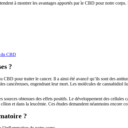
es tendent à montrer les avantages apportés par le CBD pour notre corps. 
ts du CBD
ses ?
CBD pour traiter le cancer. Il a ainsi été avancé qu’ils sont des antitum
ules cancéreuses, engendrant leur mort. Les molécules de cannabidiol favo
nes sources obtenues des effets positifs. Le développement des cellules 
u côlon et dans la leucémie. Ces études demandent néanmoins encore con
matoire ?
 l’inflammation de notre corps.