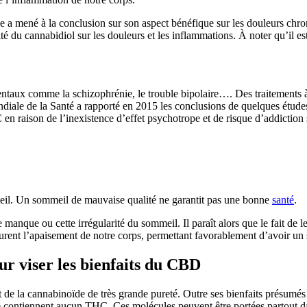
a mené à la conclusion sur son aspect bénéfique sur les douleurs chron
é du cannabidiol sur les douleurs et les inflammations. À noter qu’il es
es mentaux comme la schizophrénie, le trouble bipolaire…. Des traiteme
iale de la Santé a rapporté en 2015 les conclusions de quelques études s
n raison de l’inexistence d’effet psychotrope et de risque d’addiction s
eil. Un sommeil de mauvaise qualité ne garantit pas une bonne
santé
.
e manque ou cette irrégularité du sommeil. Il paraît alors que le fait d
urent l’apaisement de notre corps, permettant favorablement d’avoir un 
r viser les bienfaits du CBD
de la cannabinoïde de très grande pureté. Outre ses bienfaits présumés 
 contiennent aucun THC. Ces molécules peuvent être portées partout da