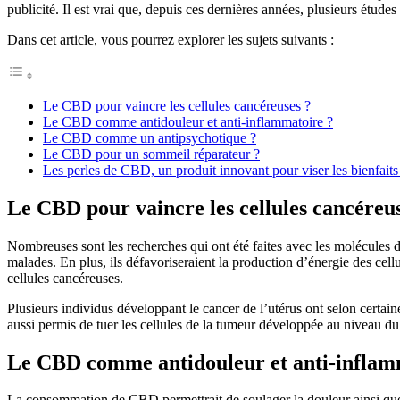
publicité. Il est vrai que, depuis ces dernières années, plusieurs étud
Dans cet article, vous pourrez explorer les sujets suivants :
Le CBD pour vaincre les cellules cancéreuses ?
Le CBD comme antidouleur et anti-inflammatoire ?
Le CBD comme un antipsychotique ?
Le CBD pour un sommeil réparateur ?
Les perles de CBD, un produit innovant pour viser les bienfai
Le CBD pour vaincre les cellules cancéreu
Nombreuses sont les recherches qui ont été faites avec les molécules du 
malades. En plus, ils défavoriseraient la production d’énergie des cell
cellules cancéreuses.
Plusieurs individus développant le cancer de l’utérus ont selon certai
aussi permis de tuer les cellules de la tumeur développée au niveau d
Le CBD comme antidouleur et anti-inflam
La consommation de CBD permettrait de soulager la douleur ainsi que