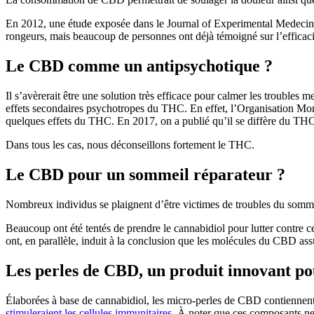
En 2012, une étude exposée dans le Journal of Experimental Medecine 
rongeurs, mais beaucoup de personnes ont déjà témoigné sur l’efficacit
Le CBD comme un antipsychotique ?
Il s’avèrerait être une solution très efficace pour calmer les troubl
effets secondaires psychotropes du THC. En effet, l’Organisation Mond
quelques effets du THC. En 2017, on a publié qu’il se diffère du THC e
Dans tous les cas, nous déconseillons fortement le THC.
Le CBD pour un sommeil réparateur ?
Nombreux individus se plaignent d’être victimes de troubles du somm
Beaucoup ont été tentés de prendre le cannabidiol pour lutter contre c
ont, en parallèle, induit à la conclusion que les molécules du CBD ass
Les perles de CBD, un produit innovant pou
Élaborées à base de cannabidiol, les micro-perles de CBD contiennent 
stimuleraient les cellules immunitaires
. À noter que ces composants ne