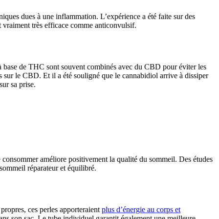
iques dues à une inflammation. L’expérience a été faite sur des
t vraiment très efficace comme anticonvulsif.
nts à base de THC sont souvent combinés avec du CBD pour éviter les
ur le CBD. Et il a été souligné que le cannabidiol arrive à dissiper
ur sa prise.
e le consommer améliore positivement la qualité du sommeil. Des études
sommeil réparateur et équilibré.
propres, ces perles apporteraient
plus d’énergie au corps et
ns son sac. Le tube individuel garantit également une meilleure