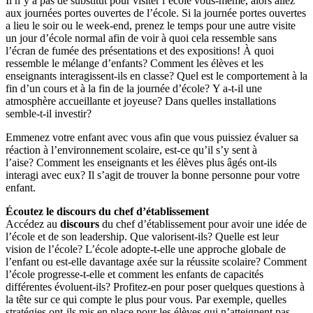
Il n’y a pas de substitut pour visiter l’école vous-même, alors allez
aux journées portes ouvertes de l’école. Si la journée portes ouvertes
a lieu le soir ou le week-end, prenez le temps pour une autre visite
un jour d’école normal afin de voir à quoi cela ressemble sans
l’écran de fumée des présentations et des expositions! À quoi
ressemble le mélange d’enfants? Comment les élèves et les
enseignants interagissent-ils en classe? Quel est le comportement à la
fin d’un cours et à la fin de la journée d’école? Y a-t-il une
atmosphère accueillante et joyeuse? Dans quelles installations
semble-t-il investir?
Emmenez votre enfant avec vous afin que vous puissiez évaluer sa
réaction à l’environnement scolaire, est-ce qu’il s’y sent à
l’aise? Comment les enseignants et les élèves plus âgés ont-ils
interagi avec eux? Il s’agit de trouver la bonne personne pour votre
enfant.
Écoutez le discours du chef d’établissement
Accédez au
discours
du chef d’établissement pour avoir une idée de
l’école et de son leadership. Que valorisent-ils? Quelle est leur
vision de l’école? L’école adopte-t-elle une approche globale de
l’enfant ou est-elle davantage axée sur la réussite scolaire? Comment
l’école progresse-t-elle et comment les enfants de capacités
différentes évoluent-ils? Profitez-en pour poser quelques questions à
la tête sur ce qui compte le plus pour vous. Par exemple, quelles
stratégies ont-ils mis en place pour les élèves qui n’atteignent pas