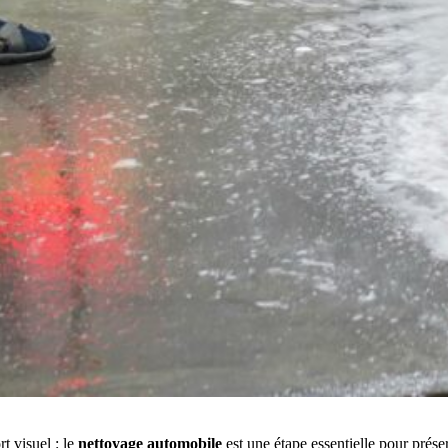
t visuel : le
nettoyage automobile
est une étape essentielle pour prése