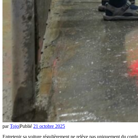
par
Tojo
|
Publié
21 octobre 2025
Entretenir sa voiture régulièrement ne relève pas uniquement du confor