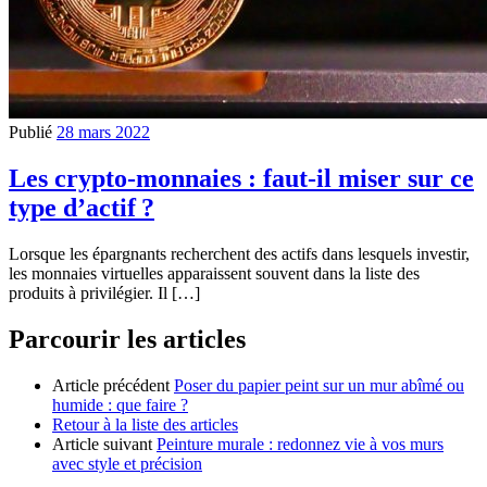
Publié
28 mars 2022
Les crypto-monnaies : faut-il miser sur ce
type d’actif ?
Lorsque les épargnants recherchent des actifs dans lesquels investir,
les monnaies virtuelles apparaissent souvent dans la liste des
produits à privilégier. Il […]
Parcourir les articles
Article précédent
Poser du papier peint sur un mur abîmé ou
humide : que faire ?
Retour à la liste des articles
Article suivant
Peinture murale : redonnez vie à vos murs
avec style et précision