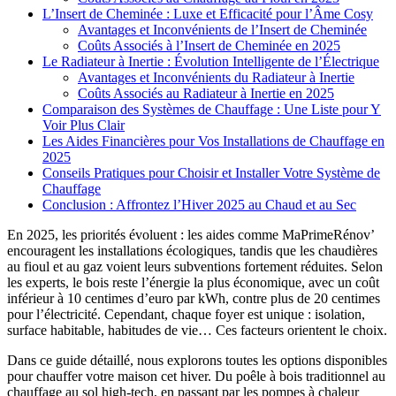
L’Insert de Cheminée : Luxe et Efficacité pour l’Âme Cosy
Avantages et Inconvénients de l’Insert de Cheminée
Coûts Associés à l’Insert de Cheminée en 2025
Le Radiateur à Inertie : Évolution Intelligente de l’Électrique
Avantages et Inconvénients du Radiateur à Inertie
Coûts Associés au Radiateur à Inertie en 2025
Comparaison des Systèmes de Chauffage : Une Liste pour Y
Voir Plus Clair
Les Aides Financières pour Vos Installations de Chauffage en
2025
Conseils Pratiques pour Choisir et Installer Votre Système de
Chauffage
Conclusion : Affrontez l’Hiver 2025 au Chaud et au Sec
En 2025, les priorités évoluent : les aides comme MaPrimeRénov’
encouragent les installations écologiques, tandis que les chaudières
au fioul et au gaz voient leurs subventions fortement réduites. Selon
les experts, le bois reste l’énergie la plus économique, avec un coût
inférieur à 10 centimes d’euro par kWh, contre plus de 20 centimes
pour l’électricité. Cependant, chaque foyer est unique : isolation,
surface habitable, habitudes de vie… Ces facteurs orientent le choix.
Dans ce guide détaillé, nous explorons toutes les options disponibles
pour chauffer votre maison cet hiver. Du poêle à bois traditionnel au
chauffage au sol high-tech, en passant par les pompes à chaleur