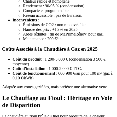
Chaleur rapide et homogène.
Rendement : 90-95 % (condensation).
Compacte et programmable.
Réseau accessible : pas de livraison.
Inconvénients
:
Émissions de CO2 : non renouvelable.
Hausse des prix : +15 % en 2025.
Aides réduites : fin de MaPrimeRénov’ pour gaz.
Maintenance : 200 €/an.
Coûts Associés à la Chaudière à Gaz en 2025
Coût du produit
: 1 200-5 000 € (condensation 3 500 €
moyenne).
Coût d’installation
: 1 000-2 000 € TTC.
Coût de fonctionnement
: 600-900 €/an pour 100 m² (gaz à
0,10 €/kWh).
Adaptée aux zones gazifiées, mais préférez une alternative verte.
Le Chauffage au Fioul : Héritage en Voie
de Disparition
La chaudière au fioul brûle du fuel pour produire de la chaleur.