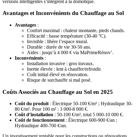
versions intelligentes s’intègrent à la domotique.
Avantages et Inconvénients du Chauffage au Sol
Avantages
:
Confort maximal : chaleur montante, pieds chauds.
Efficacité : basse température (30-40 °C).
Invisible : libère l’espace mural.
Durable : durée de vie 30-50 ans.
Aides : jusqu’à 4 000 € via MaPrimeRénov’.
Inconvénients
:
Installation invasive : gros travaux.
Inertie élevée : lent à chauffer/refroidir.
Coût initial élevé en rénovation.
Risque de surchauffe si mal posé.
Coûts Associés au Chauffage au Sol en 2025
Coût du produit
: Électrique 50-100 €/m² ; Hydraulique 30-
80 €/m². Pour 100 m² : 3 000-8 000 €.
Coût d’installation
: 50-100 €/m², total 5 000-10 000 €.
Coût de fonctionnement
: Électrique 600-900 €/an ;
Hydraulique 400-700 €/an.
Un investissement rentable pour les constructions ou rénovations