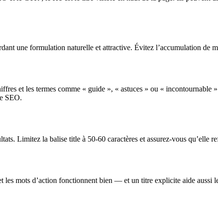
ardant une formulation naturelle et attractive. Évitez l’accumulation de m
s chiffres et les termes comme « guide », « astuces » ou « incontournable 
gie SEO.
ltats. Limitez la balise title à 50-60 caractères et assurez-vous qu’elle r
s et les mots d’action fonctionnent bien — et un titre explicite aide aus