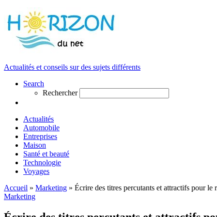
Actualités et conseils sur des sujets différents
Search
Rechercher
Actualités
Automobile
Entreprises
Maison
Santé et beauté
Technologie
Voyages
Accueil
»
Marketing
»
Écrire des titres percutants et attractifs pour l
Marketing
Écrire des titres percutants et attractifs p