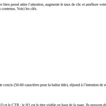
e bien pensé attire l’attention, augmente le taux de clic et améliore votre
s contenus. Voici les clés.
te concis (50-60 caractères pour la balise title), répond à l’intention d
SEO et le CTR ; le H1 est le titre visible en haut de la page. Ils peuvent 