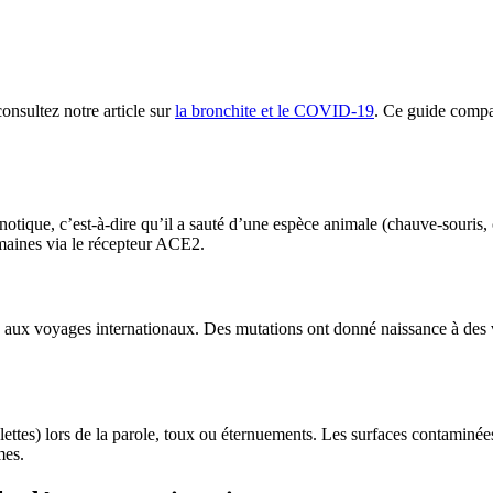
onsultez notre article sur
la bronchite et le COVID-19
. Ce guide compar
ue, c’est-à-dire qu’il a sauté d’une espèce animale (chauve-souris, c
humaines via le récepteur ACE2.
aux voyages internationaux. Des mutations ont donné naissance à des var
lettes) lors de la parole, toux ou éternuements. Les surfaces contaminée
mes.