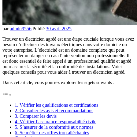
par
admin9556
|
Publié
30 avril 2025
Trouver un électricien agréé est une étape cruciale lorsque vous avez
besoin d’effectuer des travaux électriques dans votre domicile ou
votre entreprise. L’électricité est un domaine complexe qui peut
représenter un danger en cas d’intervention non professionnelle. Il
est donc essentiel de faire appel à un professionnel qualifié et agréé
pour assurer la sécurité et la conformité des installations. Voici
quelques conseils pour vous aider à trouver un électricien agréé.
Dans cet article, vous pourrez explorer les sujets suivants :
1. Vérifier les qualifications et certifications
2. Consulter les avis et recommandations
3. Comparer les devis
4. Vérifier l’assurance responsabilité civile
5. S’assurer de la conformité aux normes
6. Se méfier des offres trop alléchantes