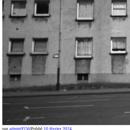
par
admin9556
|
Publié
10 février 2024