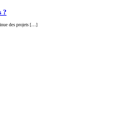
s ?
inue des projets […]