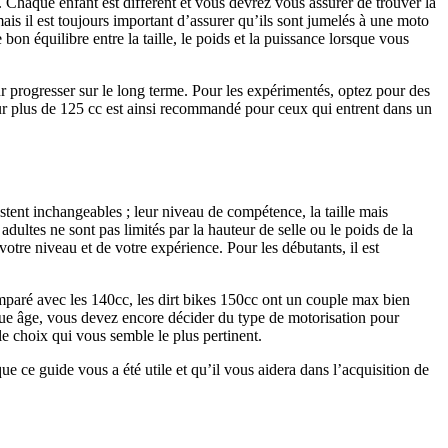
nt. Chaque enfant est différent et vous devrez vous assurer de trouver la
ais il est toujours important d’assurer qu’ils sont jumelés à une moto
bon équilibre entre la taille, le poids et la puissance lorsque vous
r progresser sur le long terme. Pour les expérimentés, optez pour des
r plus de 125 cc est ainsi recommandé pour ceux qui entrent dans un
estent inchangeables ; leur niveau de compétence, la taille mais
 adultes ne sont pas limités par la hauteur de selle ou le poids de la
otre niveau et de votre expérience. Pour les débutants, il est
mparé avec les 140cc, les dirt bikes 150cc ont un couple max bien
ue âge, vous devez encore décider du type de motorisation pour
 le choix qui vous semble le plus pertinent.
que ce guide vous a été utile et qu’il vous aidera dans l’acquisition de