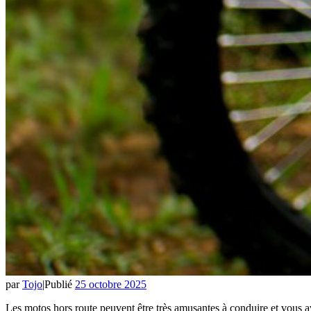
par
Tojo
|
Publié
25 octobre 2025
Les motos hors route peuvent être très amusantes à conduire et vous ave