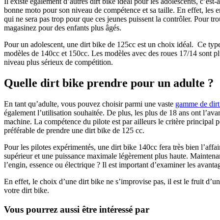
Il existe également d’autres dirt bike idéal pour les adolescents, c’est-
bonne moto pour son niveau de compétence et sa taille. En effet, les e
qui ne sera pas trop pour que ces jeunes puissent la contrôler. Pour tro
magasinez pour des enfants plus âgés.
Pour un adolescent, une dirt bike de 125cc est un choix idéal. Ce typ
modèles de 140cc et 150cc. Les modèles avec des roues 17/14 sont pl
niveau plus sérieux de compétition.
Quelle dirt bike prendre pour un adulte ?
En tant qu’adulte, vous pouvez choisir parmi une vaste
gamme de dirt
également l’utilisation souhaitée. De plus, les plus de 18 ans ont l’avant
machine. La compétence du pilote est par ailleurs le critère principal 
préférable de prendre une dirt bike de 125 cc.
Pour les pilotes expérimentés, une dirt bike 140cc fera très bien l’a
supérieur et une puissance maximale légèrement plus haute. Maintenan
l’engin, essence ou électrique ? Il est important d’examiner les avantag
En effet, le choix d’une dirt bike ne s’improvise pas, il est le fruit d’
votre dirt bike.
Vous pourrez aussi être intéressé par