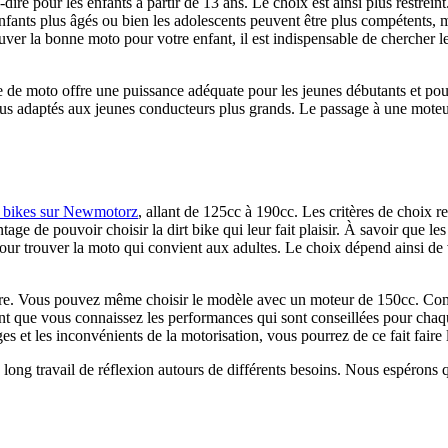
à-dire pour les enfants à partir de 13 ans. Le choix est ainsi plus restrei
nfants plus âgés ou bien les adolescents peuvent être plus compétents, m
uver la bonne moto pour votre enfant, il est indispensable de chercher le 
e de moto offre une puissance adéquate pour les jeunes débutants et pou
us adaptés aux jeunes conducteurs plus grands. Le passage à une moteu
 bikes sur Newmotorz
, allant de 125cc à 190cc. Les critères de choix r
age de pouvoir choisir la dirt bike qui leur fait plaisir. À savoir que les
pour trouver la moto qui convient aux adultes. Le choix dépend ainsi de v
ffaire. Vous pouvez même choisir le modèle avec un moteur de 150cc. Co
t que vous connaissez les performances qui sont conseillées pour chaq
es et les inconvénients de la motorisation, vous pourrez de ce fait faire
un long travail de réflexion autours de différents besoins. Nous espérons 