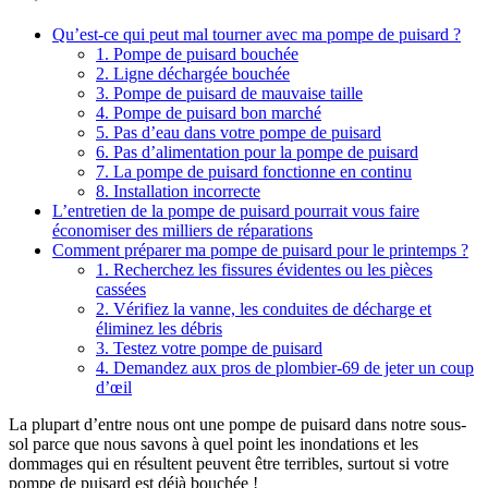
Qu’est-ce qui peut mal tourner avec ma pompe de puisard ?
1. Pompe de puisard bouchée
2. Ligne déchargée bouchée
3. Pompe de puisard de mauvaise taille
4. Pompe de puisard bon marché
5. Pas d’eau dans votre pompe de puisard
6. Pas d’alimentation pour la pompe de puisard
7. La pompe de puisard fonctionne en continu
8. Installation incorrecte
L’entretien de la pompe de puisard pourrait vous faire
économiser des milliers de réparations
Comment préparer ma pompe de puisard pour le printemps ?
1. Recherchez les fissures évidentes ou les pièces
cassées
2. Vérifiez la vanne, les conduites de décharge et
éliminez les débris
3. Testez votre pompe de puisard
4. Demandez aux pros de plombier-69 de jeter un coup
d’œil
La plupart d’entre nous ont une pompe de puisard dans notre sous-
sol parce que nous savons à quel point les inondations et les
dommages qui en résultent peuvent être terribles, surtout si votre
pompe de puisard est déjà bouchée !