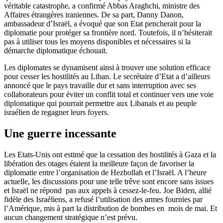
véritable catastrophe, a confirmé Abbas Araghchi, ministre des
Affaires étrangères iraniennes. De sa part, Danny Danon,
ambassadeur d’Israël, a évoqué que son Etat pencherait pour la
diplomatie pour protéger sa frontière nord. Toutefois, il n’hésiterait
pas à utiliser tous les moyens disponibles et nécessaires si la
démarche diplomatique échouait.
Les diplomates se dynamisent ainsi à trouver une solution efficace
pour cesser les hostilités au Liban. Le secrétaire d’Etat a d’ailleurs
annoncé que le pays travaille dur et sans interruption avec ses
collaborateurs pour éviter un conflit total et continuer vers une voie
diplomatique qui pourrait permettre aux Libanais et au peuple
israélien de regagner leurs foyers.
Une guerre incessante
Les Etats-Unis ont estimé que la cessation des hostilités à Gaza et la
libération des otages étaient la meilleure façon de favoriser la
diplomatie entre l’organisation de Hezbollah et l’Israël. A l’heure
actuelle, les discussions pour une telle trêve sont encore sans issues
et Israël ne répond pas aux appels à cessez-le-feu. Joe Biden, allié
fidèle des Israéliens, a refusé l’utilisation des armes fournies par
l’Amérique, mis à part la distribution de bombes en mois de mai. Et
aucun changement stratégique n’est prévu.