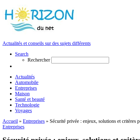
Actualités et conseils sur des sujets différents
Search
Rechercher
Actualités
Automobile
Entreprises
Maison
Santé et beauté
Technologie
Voyages
Accueil
»
Entreprises
»
Sécurité privée : enjeux, solutions et critères 
Entreprises
Sécurité privée : enjeux, solutions et critè