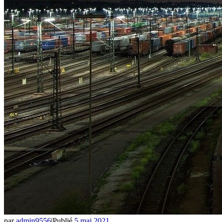
par
admin9556
|
Publié
5 mai 2021