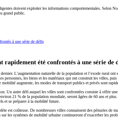
telligentes doivent exploiter les informations comportementales. Selon N
du grand public.
rontés à une série de défis
t rapidement été confrontés à une série de d
ernier. L’augmentation naturelle de la population et l’exode rural ont 
es personnes, les biens et les matériaux qui ont construit les villes, pui
 mobilité augmente, les modes de transport publics et privés sont rapide
ion. Un autre défi auquel les villes sont confrontées consiste à offrir u
nviron 21 % de la population mondiale, seront âgées de 60 ans et plus. Pou
ls et se préparer à la mobilité future.
lète est coûteuse. De nombreuses villes connaissent des pénuries de mai
rcées sur les systèmes de mobilité urbaine continueront d’exacerber les 