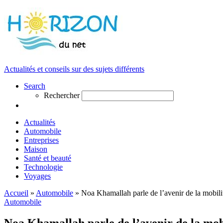
Actualités et conseils sur des sujets différents
Search
Rechercher
Actualités
Automobile
Entreprises
Maison
Santé et beauté
Technologie
Voyages
Accueil
»
Automobile
»
Noa Khamallah parle de l’avenir de la mobili
Automobile
Noa Khamallah parle de l’avenir de la mob