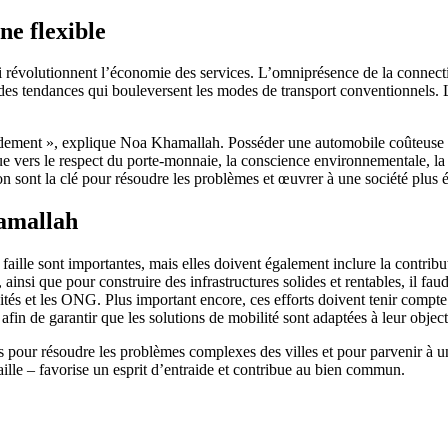
ne flexible
 révolutionnent l’économie des services. L’omniprésence de la connectivi
t des tendances qui bouleversent les modes de transport conventionnels.
pidement », explique Noa Khamallah. Posséder une automobile coûteuse
ue vers le respect du porte-monnaie, la conscience environnementale, la
tion sont la clé pour résoudre les problèmes et œuvrer à une société plus
amallah
faille sont importantes, mais elles doivent également inclure la contrib
 ainsi que pour construire des infrastructures solides et rentables, il fau
rsités et les ONG. Plus important encore, ces efforts doivent tenir compte 
afin de garantir que les solutions de mobilité sont adaptées à leur object
elles pour résoudre les problèmes complexes des villes et pour parvenir 
vaille – favorise un esprit d’entraide et contribue au bien commun.