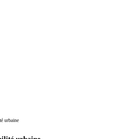
té urbaine
ilité urbaine