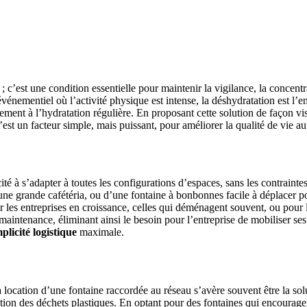
 ; c’est une condition essentielle pour maintenir la vigilance, la concen
u événementiel où l’activité physique est intense, la déshydratation est l
ment à l’hydratation régulière. En proposant cette solution de façon visib
est un facteur simple, mais puissant, pour améliorer la qualité de vie a
ité à s’adapter à toutes les configurations d’espaces, sans les contraint
ne grande cafétéria, ou d’une fontaine à bonbonnes facile à déplacer p
r les entreprises en croissance, celles qui déménagent souvent, ou pour
a maintenance, éliminant ainsi le besoin pour l’entreprise de mobiliser ses
plicité logistique
maximale.
la location d’une fontaine raccordée au réseau s’avère souvent être la so
tion des déchets plastiques. En optant pour des fontaines qui encouragent