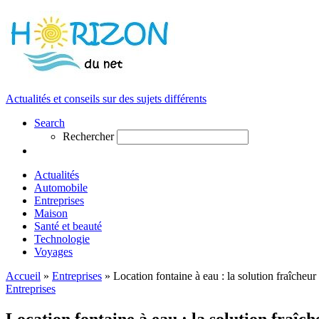
Actualités et conseils sur des sujets différents
Search
Rechercher
Actualités
Automobile
Entreprises
Maison
Santé et beauté
Technologie
Voyages
Accueil
»
Entreprises
»
Location fontaine à eau : la solution fraîcheu
Entreprises
Location fontaine à eau : la solution fraîc