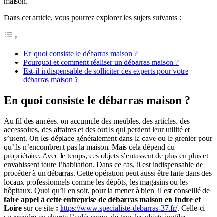
maison.
Dans cet article, vous pourrez explorer les sujets suivants :
En quoi consiste le débarras maison ?
Pourquoi et comment réaliser un débarras maison ?
Est-il indispensable de solliciter des experts pour votre
débarras maison ?
En quoi consiste le débarras maison ?
Au fil des années, on accumule des meubles, des articles, des
accessoires, des affaires et des outils qui perdent leur utilité et
s’usent. On les déplace généralement dans la cave ou le grenier pour
qu’ils n’encombrent pas la maison. Mais cela dépend du
propriétaire. Avec le temps, ces objets s’entassent de plus en plus et
envahissent toute l’habitation. Dans ce cas, il est indispensable de
procéder à un débarras. Cette opération peut aussi être faite dans des
locaux professionnels comme les dépôts, les magasins ou les
hôpitaux. Quoi qu’il en soit, pour la mener à bien, il est conseillé de
faire appel à cette entreprise de débarras maison en Indre et
Loire
sur ce site
:
https://www.specialiste-debarras-37.fr/
. Celle-ci
va prendre en charge l’enlèvement de tous les objets inutiles,