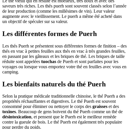
Le thé vieilli qui en résulte est moelleux, très doux et avec des
saveurs très riches. Les thés puerh sont souvent classés selon l’année
de leur production (comme les millésimes de vin). Leur valeur
augmente avec le vieillissement. Le puerh a même été acheté dans
un objectif de spéculer sur sa valeur.
Les différentes formes de Puerh
Les thés Puerh se présentent sous différentes formes de finition – des
thés en vrac à petites feuilles aux thés en vrac à très grandes feuilles,
en passant par les gâteaux et les briques de thé. Les briques de taille
réduite sont appelées
tuochas
de Puerh et sont parfaites pour les
voyages ou lorsque vous emportez votre thé en feuilles avec vous en
camping.
Les bienfaits naturels du thé Puerh
Selon la pratique médicale traditionnelle chinoise, le thé Puerh a des
propriétés réchauffantes et digestives. Le thé Puerh est souvent
consommé pour éliminer ou nettoyer le corps des
graisses
et des
toxines
. Beaucoup de gens boivent du thé Puerh comme un thé de
désintoxication
, et pensent que le Puerh est le meilleur remède
contre la gueule de bois. Le thé Puerh est également très populaire
pour perdre du poids.