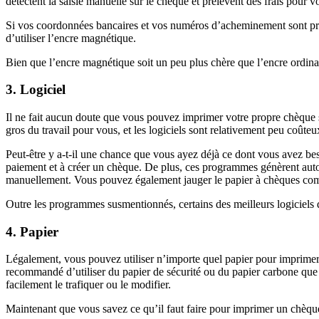
détectent la saisie manuelle sur le chèque et prélèvent des frais pour v
Si vos coordonnées bancaires et vos numéros d’acheminement sont pré-
d’utiliser l’encre magnétique.
Bien que l’encre magnétique soit un peu plus chère que l’encre ordinair
3. Logiciel
Il ne fait aucun doute que vous pouvez imprimer votre propre chèque s
gros du travail pour vous, et les logiciels sont relativement peu coûteu
Peut-être y a-t-il une chance que vous ayez déjà ce dont vous avez bes
paiement et à créer un chèque. De plus, ces programmes génèrent auto
manuellement. Vous pouvez également jauger le papier à chèques com
Outre les programmes susmentionnés, certains des meilleurs logiciels
4. Papier
Légalement, vous pouvez utiliser n’importe quel papier pour imprimer v
recommandé d’utiliser du papier de sécurité ou du papier carbone que 
facilement le trafiquer ou le modifier.
Maintenant que vous savez ce qu’il faut faire pour imprimer un chè