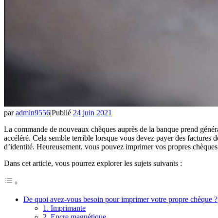
par
admin9556
|
Publié
24 juin 2021
La commande de nouveaux chèques auprès de la banque prend générale
accéléré. Cela semble terrible lorsque vous devez payer des factures 
d’identité. Heureusement, vous pouvez imprimer vos propres chèques d
Dans cet article, vous pourrez explorer les sujets suivants :
De quoi avez-vous besoin pour imprimer votre propre chèque ?
1. Imprimante
2. Encre magnétique