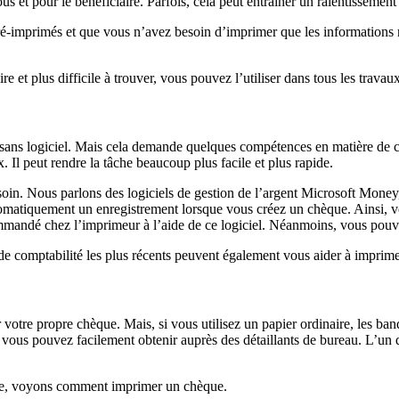
ous et pour le bénéficiaire. Parfois, cela peut entraîner un ralentissemen
imprimés et que vous n’avez besoin d’imprimer que les informations re
e et plus difficile à trouver, vous pouvez l’utiliser dans tous les trava
ans logiciel. Mais cela demande quelques compétences en matière de con
x. Il peut rendre la tâche beaucoup plus facile et plus rapide.
oin. Nous parlons des logiciels de gestion de l’argent Microsoft Money,
matiquement un enregistrement lorsque vous créez un chèque. Ainsi, vou
mandé chez l’imprimeur à l’aide de ce logiciel. Néanmoins, vous pou
 de comptabilité les plus récents peuvent également vous aider à impri
otre propre chèque. Mais, si vous utilisez un papier ordinaire, les ban
vous pouvez facilement obtenir auprès des détaillants de bureau. L’un 
que, voyons comment imprimer un chèque.