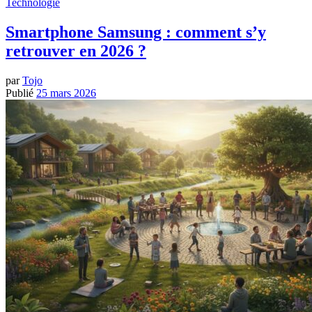
Technologie
Smartphone Samsung : comment s’y
retrouver en 2026 ?
par
Tojo
Publié
25 mars 2026